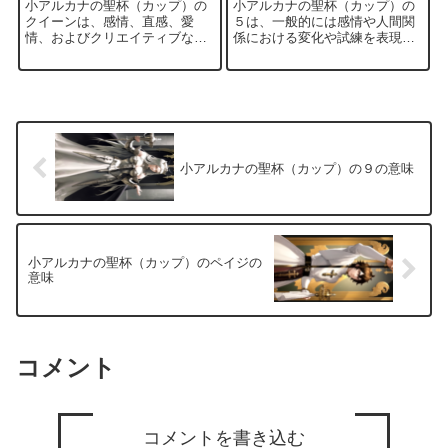
小アルカナの聖杯（カップ）の
小アルカナの聖杯（カップ）の
クイーンは、感情、直感、愛
５は、一般的には感情や人間関
情、およびクリエイティブなエ
係における変化や試練を表現し
ネルギーを象徴します。以下
ます。以下は、5のカップの一般
は、クイーンの一般的な意味合
的な意味です。 失望や損失: カ
いです。 感情の豊かさ: クイー
ードに描かれた人物が落ち込ん
ンは感情に豊かで、愛情深いエ
でいる様子から、失望や損失を
ネルギーを持っています。感情
象徴しています。期待していた
の表現や受け入れにおいて、自
ことが実現しなかったり、大切
由でオープンな態度を示唆して
なものを失ったりする可能性が
います。 直感と洞察力: クイー
あります。 感情の混乱: 5のカッ
小アルカナの聖杯（カップ）の９の意味
ンは直感的で洞察力があり、感
プは感情の混乱や不安定さを示
情や状況を深く理解できるでし
すことがあります。感情が乱
ょう。直感を信じ、それを指針
れ、不安や心の動揺が生じて...
に行...
小アルカナの聖杯（カップ）のペイジの
意味
コメント
コメントを書き込む