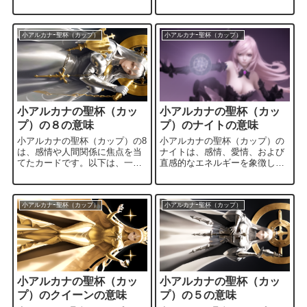
スなどのテーマを表していま
します。以下は、エースの聖杯
す。以下は、2の聖杯の一般的な
の一般的な意味です。 新しい感
意味です。 協力とパートナーシ
情や愛: エースの聖杯は新しい
ップ: 聖杯の2は、協力関係やパ
感情や愛情の始まりを示しま
小アルカナｰ聖杯（カップ）
小アルカナｰ聖杯（カップ）
ートナーシップに焦点を当てて
す。これは恋愛や友情、家族な
います。感情や協力によって、
ど様々な形の愛を指すことがあ
より良い結びつきや連携が生ま
ります。 感受性と直感: 聖杯は
れることを示唆します。 バラン
感情や感受性を象徴し、エース
スと調和: カードにはバランス
は特に感受性が高まっている状
と調和の要素が含まれていま
態を示します。直感を信じ、感
小アルカナの聖杯（カッ
小アルカナの聖杯（カッ
す。感情や関係性がバランスを
情に敏感でいることが重要で
取...
す。 ...
プ）の８の意味
プ）のナイトの意味
小アルカナの聖杯（カップ）の8
小アルカナの聖杯（カップ）の
は、感情や人間関係に焦点を当
ナイトは、感情、愛情、および
てたカードです。以下は、一般
直感的なエネルギーを象徴して
的な意味合いです。 満足と成
います。以下は、一般的な意味
功: カードに描かれた8つのカッ
合いです。 情熱的な冒険: ナイ
プは、充実感や成功を象徴して
トは情熱的で冒険心に富んでお
います。あなたの努力や投資が
り、感情や愛情において新しい
小アルカナｰ聖杯（カップ）
小アルカナｰ聖杯（カップ）
実り、満足感を得る時期を示し
展開や冒険が始まることを示唆
ています。 人間関係の深化: 8の
しています。恋愛や友情におい
カップは、人間関係が深まり、
て新たな段階に進む可能性があ
感情的なつながりが強化される
ります。 感受性と直感: ナイト
可能性があることを示します。
は感受性に富み、直感を信じる
パートナーシップや友情におい
傾向があります。状況や人間関
小アルカナの聖杯（カッ
小アルカナの聖杯（カッ
て、より意義深いつながり...
係に対して敏感で、直感に従
っ...
プ）のクイーンの意味
プ）の５の意味