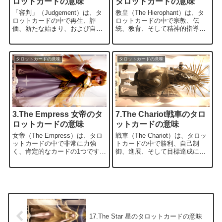
ロットカードの意味
タロットカードの意味
「審判」（Judgement）は、タ
教皇（The Hierophant）は、タ
ロットカードの中で再生、評
ロットカードの中で宗教、伝
価、新たな始まり、および自己
統、教育、そして精神的指導に
調査に関連するカードです。こ
関連するカードです。このカー
のカードは以下のような意味を
ドは以下のような意味を持つこ
持つことがあります： 再生と新
とがあります： 伝統と宗教的指
たな始まり: 審判のカードは新
導: 教皇は伝統的な価値観、宗
タロットカードの意味
タロットカードの意味
たな始まりや再生を象徴しま
教的な信仰、教育、そして精神
す。個人は過去の選択や行動を
的指導を象徴します。彼は教義
評価し、新たな方向に向かう機
や道徳的な原則を尊重し、精神
会を受け入れることができる可
的な成長に関連する指導を提供
能性が高まります。 自己評価と
します。 学びと知識: 教皇は学
自己調査: 審判のカードは自己
びと知識の重要性を強調し、教
3.The Empress 女帝のタ
7.The Chariot戦車のタロ
評価と自己調査を強調しま...
育や学問に関連す...
ロットカードの意味
ットカードの意味
女帝（The Empress）は、タロ
戦車（The Chariot）は、タロッ
ットカードの中で非常に力強
トカードの中で勝利、自己制
く、肯定的なカードの1つです。
御、進展、そして目標達成に関
このカードは以下のような意味
連するカードです。このカード
を持つことがあります： 育成と
は以下のような意味を持つこと
豊かさ: 女帝は豊かさ、育成、
があります： 勝利と成功: 戦車
そして豊かな生命力を象徴しま
は勝利と成功を象徴し、目標を
す。彼女は母性のエネルギーを
達成し、困難や障害を乗り越え
表し、自然界や創造的なプロジ
る力を示唆します。個人は自己
ェクトに関連するカードでもあ
の力と自己信念によって成功に
ります。このカードが現れる
導かれています。 自己制御と決
17.The Star 星のタロットカードの意味