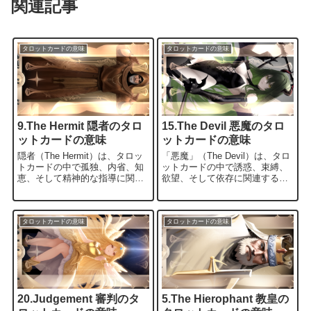
関連記事
タロットカードの意味
タロットカードの意味
9.The Hermit 隠者のタロ
15.The Devil 悪魔のタロ
ットカードの意味
ットカードの意味
隠者（The Hermit）は、タロッ
「悪魔」（The Devil）は、タロ
トカードの中で孤独、内省、知
ットカードの中で誘惑、束縛、
恵、そして精神的な指導に関連
欲望、そして依存に関連するカ
するカードです。このカードは
ードです。このカードは以下の
以下のような意味を持つことが
ような意味を持つことがありま
あります： 孤独と内省: 隠者の
す： 誘惑と欲望: 悪魔のカード
カードは孤独と内省を象徴し、
は誘惑や欲望を象徴し、個人が
タロットカードの意味
タロットカードの意味
自己の内なる世界に向き合う時
物質的な快楽や誘惑に屈する可
間を取ることの重要性を示唆し
能性を示唆します。これは欲望
ます。個人は物質的な世界から
と衝動に支配されることを意味
離れ、内的な成長と洞察を追求
することがあります。 依存と束
する必要があるかもしれませ
縛: 悪魔のカードは依存と束縛
ん。 知識と洞察: 隠者は知識と
に関連し、個人が不健康な習
20.Judgement 審判のタ
5.The Hierophant 教皇の
洞察に焦点を当て、自...
慣、関係、または中毒...