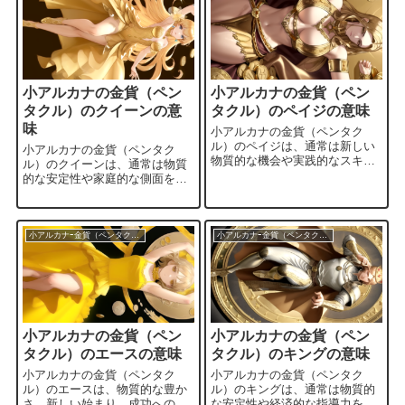
小アルカナの金貨（ペン
小アルカナの金貨（ペン
タクル）のクイーンの意
タクル）のペイジの意味
味
小アルカナの金貨（ペンタク
ル）のペイジは、通常は新しい
小アルカナの金貨（ペンタク
物質的な機会や実践的なスキル
ル）のクイーンは、通常は物質
を象徴するカードです。以下
的な安定性や家庭的な側面を象
は、金貨のペイジの一般的な意
徴するカードです。以下は、金
味です。 新しい物質的な機会:
貨のクイーンの一般的な意味で
金貨のペイジは、新しい物質的
す。 物質的な安定と豊かさ: 金
な機会や経済的な可能性が現れ
貨のクイーンは、物質的な安定
小アルカナｰ金貨（ペンタクル）
小アルカナｰ金貨（ペンタクル）
ることを示します。新たなプロ
性や豊かさを象徴します。経済
ジェクトやビジネスチャンスに
的な成功や安定を築く力があり
注意を払うべき時期です。 実践
ます。 実用的で効果的な管理:
的なスキルの発展: 金貨のペイ
金貨のクイーンは、実用的で効
ジは、実践的なスキルや仕事に
果的な資産の管理能力を示しま
関する新たな知識の発展を象徴
す。賢明な投資や計画的な支出
しま...
小アルカナの金貨（ペン
小アルカナの金貨（ペン
が特徴です。 家庭と仕事のバ
ラ...
タクル）のエースの意味
タクル）のキングの意味
小アルカナの金貨（ペンタク
小アルカナの金貨（ペンタク
ル）のエースは、物質的な豊か
ル）のキングは、通常は物質的
さ、新しい始まり、成功への出
な安定性や経済的な指導力を象