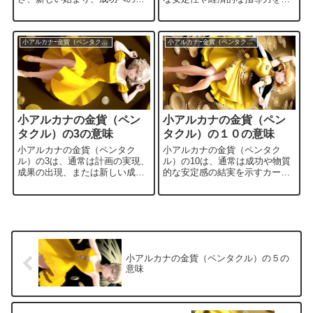
発などを象徴します。以下は、
徴するカードです。以下は、金
金貨のエースのいくつかの一般
貨のキングの一般的な意味で
的な意味です。 物質的な成功と
す。 物質的な成功と安定: 金貨
豊かさ: 金貨のエースは物質的
のキングは、物質的な成功と安
小アルカナｰ金貨（ペンタクル）
小アルカナｰ金貨（ペンタクル）
な成功や豊かさを示します。新
定を具現化します。経済的なリ
しいプロジェクトや仕事の始ま
ーダーシップや資産の適切な管
りが、経済的な安定や成功への
理が特徴です。 実践的で着実な
道を開くことを示唆していま
指導力: 金貨のキングは、実践
す。 新たな可能性の象徴: エー
的で着実な指導力を有していま
スは新しい始まりを象徴しま
す。現実的な視点から物事を進
小アルカナの金貨（ペン
小アルカナの金貨（ペン
す。金貨のエースは新しいビジ
め、安定した方向性を提供しま
ネス、...
す。...
タクル）の3の意味
タクル）の１０の意味
小アルカナの金貨（ペンタク
小アルカナの金貨（ペンタク
ル）の3は、通常は計画の実現、
ル）の10は、通常は成功や物質
成果の出現、または新しい成長
的な安定感の結実を示すカード
の時期を示します。以下は、金
です。以下は、金貨の10の一般
貨の3のいくつかの一般的な意味
的な意味です。 成功の達成: 金
です。 計画の実現と成果の出
貨の10は、長い努力や計画が成
現: 金貨の3は、過去に立てた計
功に結びつき、目標が達成され
画や目標が実現し、成果が出始
る時期を意味します。物事が順
める時期を象徴します。着実な
調に進み、成果が現れていま
努力の結果として、物事が順調
す。 物質的な安定感: 金貨の10
小アルカナの金貨（ペンタクル）の５の
に進展している兆しです。 安定
は、物質的な安定感が確立さ
意味
した成長と収入の増加: 金貨は
れ、経済的な成功が得られる状
物質的な側面を表し、3は安定し
態を象徴します。安心して将来
た成長や収入の増加を示唆...
に向かって進むことができま...